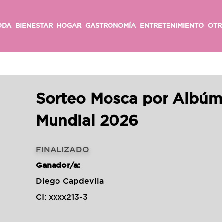
ODA
BIENESTAR
HOGAR
GASTRONOMÍA
ENTRETENIMIENTO
OTR
Sorteo Mosca por Albúm 
Mundial 2026
FINALIZADO
Ganador/a:
Diego Capdevila
CI: xxxx213-3