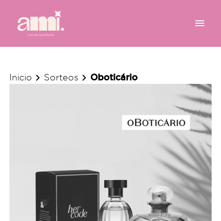
menu
chevron_right
chevron_right
Oboticário
Inicio
Sorteos