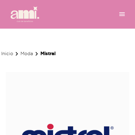
menu
chevron_right
chevron_right
Mistral
Inicio
Moda