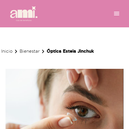
menu
chevron_right
chevron_right
Óptica Estela Jinchuk
Inicio
Bienestar